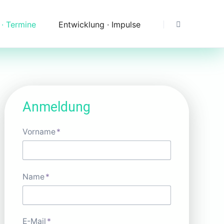
 ∙ Termine
Entwicklung ∙ Impulse
Dank
Downloads
Erfahrungen & Fragen
Anmeldung
Impressionen
Pflichtfeld
Vorname
*
Pflichtfeld
Name
*
Pflichtfeld
E-Mail
*