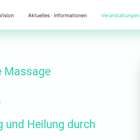
 Vision
Aktuelles ∙ Informationen
Veranstaltungen
Newsletter
Kalender
Themenfelder
Zeitqualität
Unser Angebot
Kontakt
he Massage
Begleitung
Anfahrt
s
g und Heilung durch