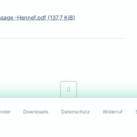
ssage -Hennef.pdf
(137,7 KiB)
ender
Downloads
Datenschutz
Widerruf