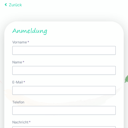
Zurück
Anmeldung
Pflichtfeld
Vorname
*
Pflichtfeld
Name
*
Pflichtfeld
E-Mail
*
Telefon
Pflichtfeld
Nachricht
*