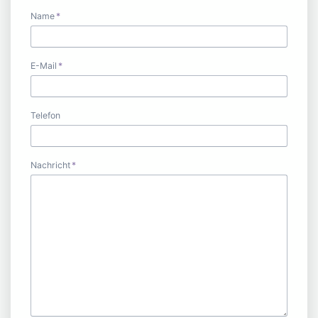
Pflichtfeld
Name
*
Pflichtfeld
E-Mail
*
Telefon
Pflichtfeld
Nachricht
*