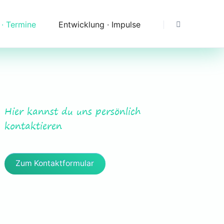
 ∙ Termine
Entwicklung ∙ Impulse
Dank
Downloads
Erfahrungen & Fragen
Hier kannst du uns persönlich
Impressionen
kontaktieren
Zum Kontaktformular