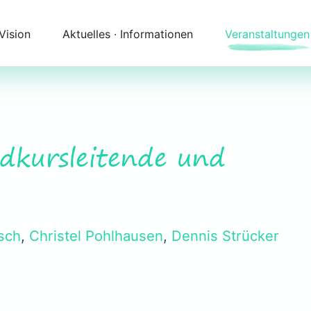
 Vision
Aktuelles ∙ Informationen
Veranstaltungen
Newsletter
Kalender
Themenfelder
Zeitqualität
Unser Angebot
Kontakt
ndkursleitende und
Begleitung
Anfahrt
sch
,
Christel Pohlhausen
,
Dennis Strücker