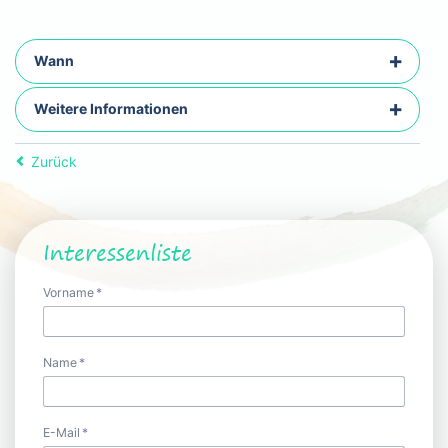
Wann
Weitere Informationen
Zurück
Interessenliste
Pflichtfeld
Vorname
*
Pflichtfeld
Name
*
Pflichtfeld
E-Mail
*