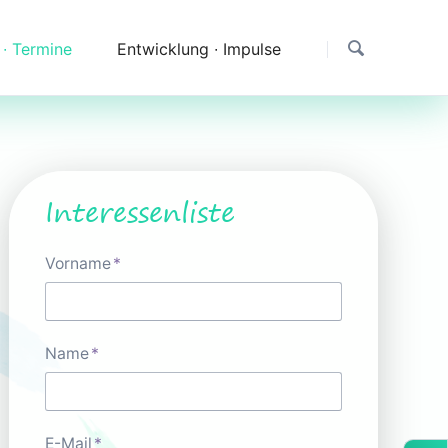
 ∙ Termine
Entwicklung ∙ Impulse
Dank
Downloads
Erfahrungen & Fragen
Interessenliste
Impressionen
Pflichtfeld
Vorname
*
Pflichtfeld
Name
*
Pflichtfeld
E-Mail
*