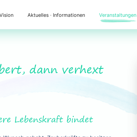
 Vision
Aktuelles ∙ Informationen
Veranstaltungen
Newsletter
Kalender
Themenfelder
Zeitqualität
Unser Angebot
Kontakt
bert, dann verhext
Begleitung
Anfahrt
ere Lebenskraft bindet