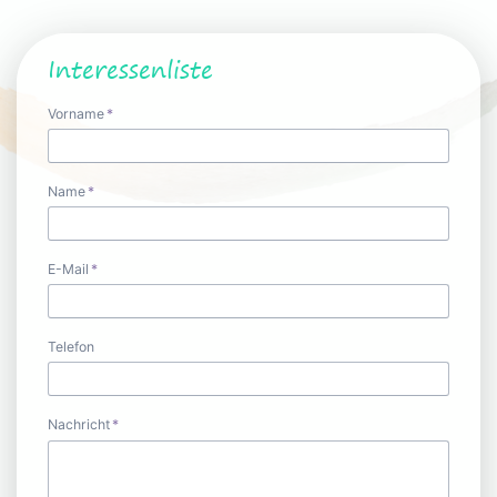
Interessenliste
Pflichtfeld
Vorname
*
Pflichtfeld
Name
*
Pflichtfeld
E-Mail
*
Telefon
Pflichtfeld
Nachricht
*