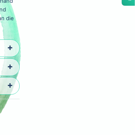
nhand
und
an die