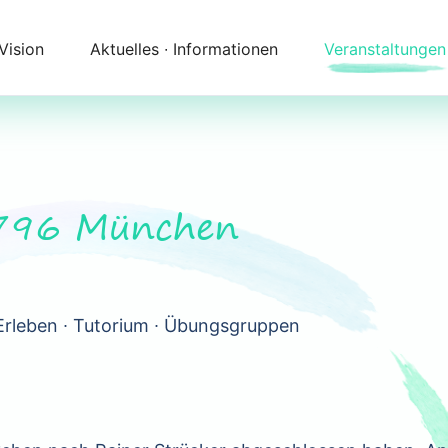
 Vision
Aktuelles ∙ Informationen
Veranstaltungen
Newsletter
Kalender
Themenfelder
Zeitqualität
Unser Angebot
Kontakt
796 München
Begleitung
Anfahrt
Erleben ∙ Tutorium ∙ Übungsgruppen