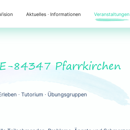
 Vision
Aktuelles ∙ Informationen
Veranstaltungen
Newsletter
Kalender
Themenfelder
Zeitqualität
Unser Angebot
Kontakt
DE-84347 Pfarrkirchen
Begleitung
Anfahrt
Erleben ∙ Tutorium ∙ Übungsgruppen