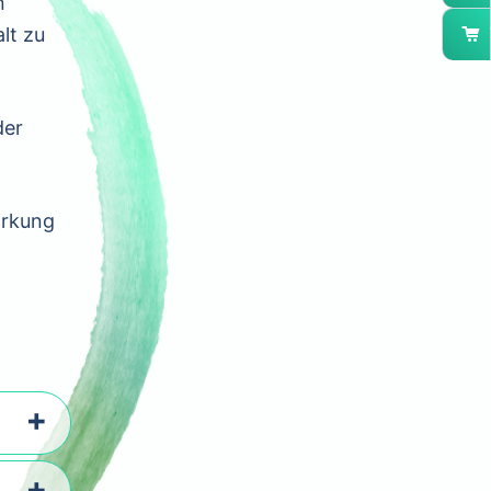
n
lt zu
der
irkung