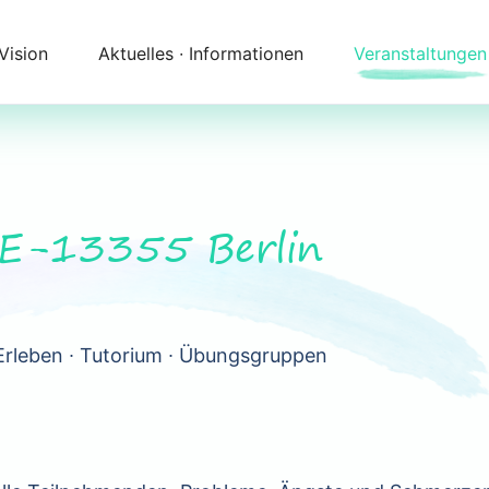
 Vision
Aktuelles ∙ Informationen
Veranstaltungen
Newsletter
Kalender
Themenfelder
Zeitqualität
Unser Angebot
Kontakt
DE-13355 Berlin
Begleitung
Anfahrt
Erleben ∙ Tutorium ∙ Übungsgruppen