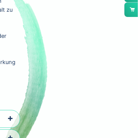
n
lt zu
der
irkung